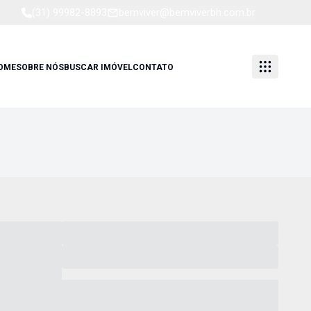
(31) 99982-8893
bemviver@bemviverbh.com.br
OME
SOBRE NÓS
BUSCAR IMÓVEL
CONTATO