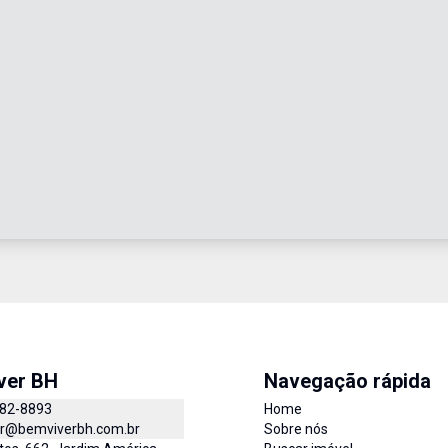
ver BH
Navegação rápida
982-8893
Home
r@bemviverbh.com.br
Sobre nós