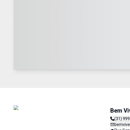
Bem Vi
(31) 99
bemvive