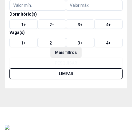
Dormitório(s)
1
+
2
+
3
+
4
+
Vaga(s)
1
+
2
+
3
+
4
+
Mais filtros
PESQUISAR
LIMPAR