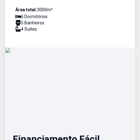
Área total:
3000
m²
6
Dormitório
s
5
Banheiro
s
4
Suíte
s
Financiamento Fácil