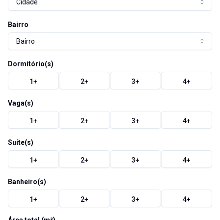
Cidade
Bairro
Bairro
Dormitório(s)
1
+
2
+
3
+
4
+
Vaga(s)
1
+
2
+
3
+
4
+
Suíte(s)
1
+
2
+
3
+
4
+
Banheiro(s)
1
+
2
+
3
+
4
+
Área total (m²)