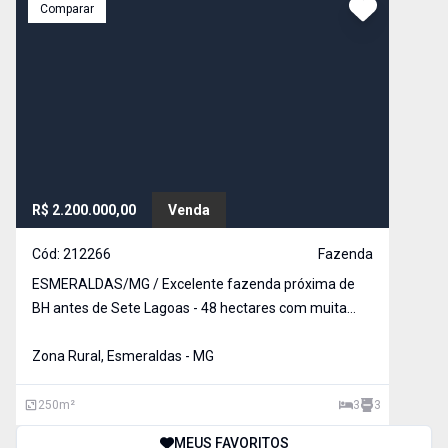
Comparar
R$ 2.200.000,00
Venda
Cód:
212266
Fazenda
ESMERALDAS/MG / Excelente fazenda próxima de
BH antes de Sete Lagoas - 48 hectares com muita
água!!! - casa sede com 3 suites e varanda com linda
vista - casa de caseiro - piscina - área de cozinha
Zona Rural, Esmeraldas - MG
independente com fogão a lenha, 2 banheiros e
quarto
250
m²
3
3
MEUS FAVORITOS