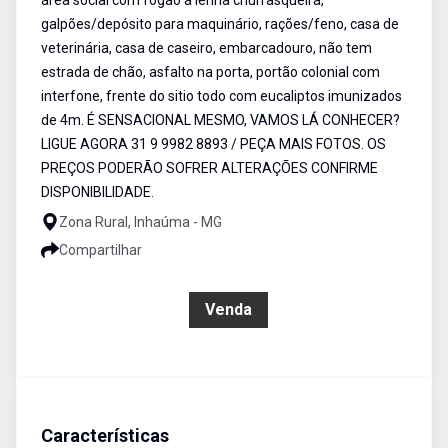
área social com fogão à lenha churrasqueira,
galpões/depósito para maquinário, rações/feno, casa de
veterinária, casa de caseiro, embarcadouro, não tem
estrada de chão, asfalto na porta, portão colonial com
interfone, frente do sitio todo com eucaliptos imunizados
de 4m. É SENSACIONAL MESMO, VAMOS LÁ CONHECER?
LIGUE AGORA 31 9 9982 8893 / PEÇA MAIS FOTOS. OS
PREÇOS PODERÃO SOFRER ALTERAÇÕES CONFIRME
DISPONIBILIDADE.
Zona Rural, Inhaúma - MG
Compartilhar
R$ 6.000.000,00
Venda
Características